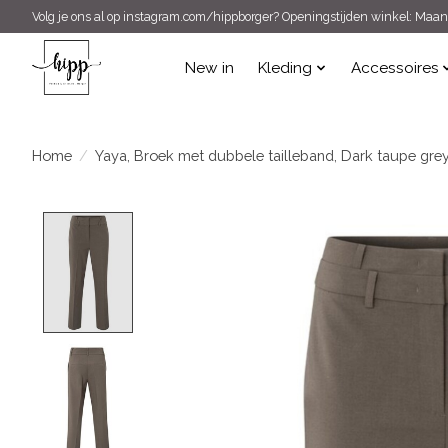
Volg je ons al op instagram.com/hippborger? Openingstijden winkel: Maand
New in
Kleding
Accessoires
Home
/
Yaya, Broek met dubbele tailleband, Dark taupe grey
Product image slideshow Items