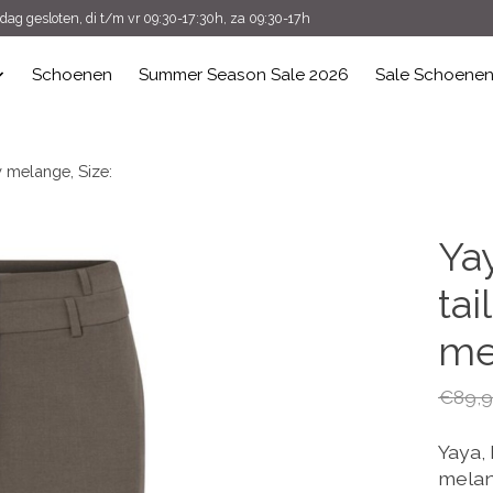
ag gesloten, di t/m vr 09:30-17:30h, za 09:30-17h
Schoenen
Summer Season Sale 2026
Sale Schoene
 melange, Size:
Ya
ta
me
€89,9
Yaya,
melan