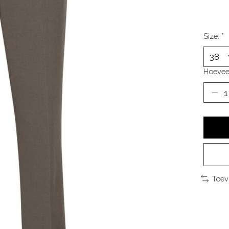
Size:
*
Hoevee
Toev