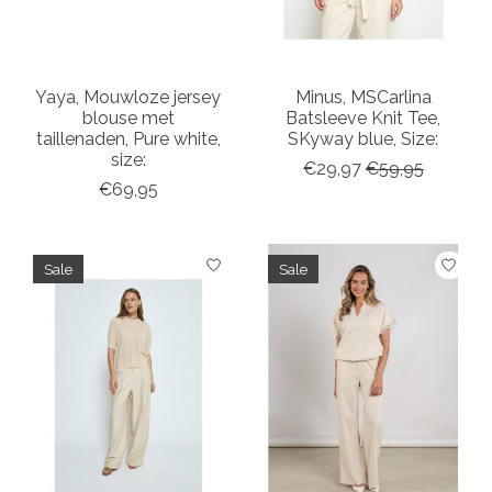
Yaya, Mouwloze jersey
Minus, MSCarlina
blouse met
Batsleeve Knit Tee,
taillenaden, Pure white,
SKyway blue, Size:
size:
€29,97
€59,95
€69,95
Sale
Sale