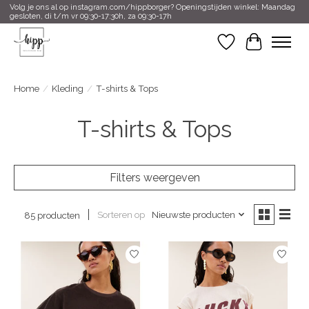
Volg je ons al op instagram.com/hippborger? Openingstijden winkel: Maandag
gesloten, di t/m vr 09:30-17:30h, za 09:30-17h
Verlanglijst
Winkelwa
Home
/
Kleding
/
T-shirts & Tops
T-shirts & Tops
Filters weergeven
Sorteren op
Nieuwste producten
85 producten