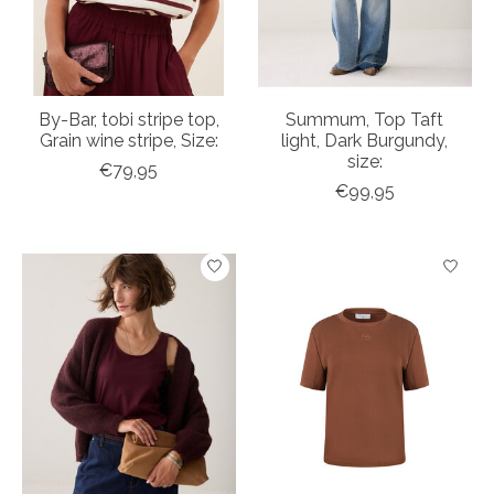
By-Bar, tobi stripe top,
Summum, Top Taft
Grain wine stripe, Size:
light, Dark Burgundy,
size:
€79,95
€99,95