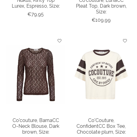
Nukus, Kinty Top
Co'couture, LunaCC
Lurex, Espresso, Size:
Pleat Top, Dark brown,
Size:
€79,95
€109,99
Co'couture, BarnaCC
Co'Couture,
O-Neck Blouse, Dark
ConfidentCC Box Tee,
brown, Size:
Chocolate plum, Size: