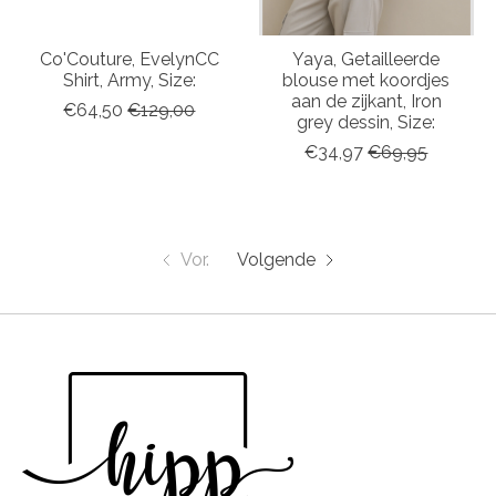
Co'Couture, EvelynCC
Yaya, Getailleerde
Shirt, Army, Size:
blouse met koordjes
aan de zijkant, Iron
€64,50
€129,00
grey dessin, Size:
€34,97
€69,95
Vor.
Volgende