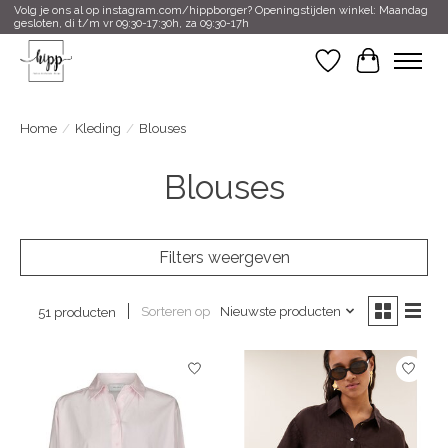
Volg je ons al op instagram.com/hippborger? Openingstijden winkel: Maandag
gesloten, di t/m vr 09:30-17:30h, za 09:30-17h
Verlanglijst
Winkelwa
Home
/
Kleding
/
Blouses
Blouses
Filters weergeven
Sorteren op
Nieuwste producten
51 producten