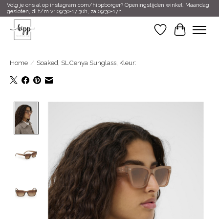
Volg je ons al op instagram.com/hippborger? Openingstijden winkel: Maandag
gesloten, di t/m vr 09:30-17:30h, za 09:30-17h
Verlanglijst
Winkelwa
Home
/
Soaked, SLCenya Sunglass, Kleur:
Product image slideshow Items