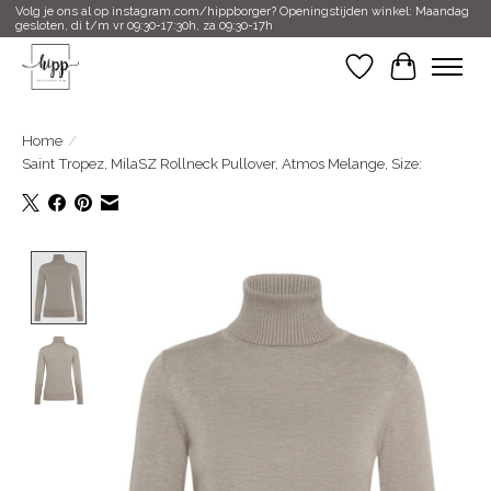
Volg je ons al op instagram.com/hippborger? Openingstijden winkel: Maandag
gesloten, di t/m vr 09:30-17:30h, za 09:30-17h
Verlanglijst
Winkelwa
Home
/
Saint Tropez, MilaSZ Rollneck Pullover, Atmos Melange, Size:
Product image slideshow Items