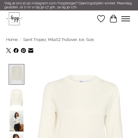
Volg je ons al op instagram.com/hippborger? Openingstijden winkel: Maandag
gesloten, di t/m vr 09:30-17:30h, za 09:30-17h
Verlanglijst
Winkelwa
Home
/
Saint Tropez, MilaSZ Pullover, Ice, Size:
Product image slideshow Items