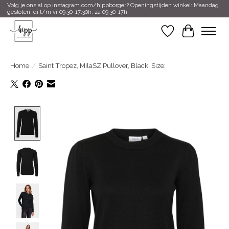
Volg je ons al op instagram.com/hippborger? Openingstijden winkel: Maandag
gesloten, di t/m vr 09:30-17:30h, za 09:30-17h
Verlanglijst
Winkelwa
Home
/
Saint Tropez, MilaSZ Pullover, Black, Size:
Product image slideshow Items