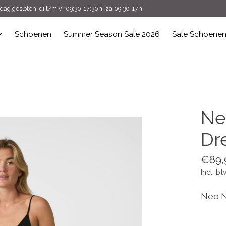
ag gesloten, di t/m vr 09:30-17:30h, za 09:30-17h
Schoenen
Summer Season Sale 2026
Sale Schoene
Ne
Dre
€89,
Incl. bt
Neo No