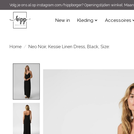
Volg je ons al op instagram.com/hippborger? Openingstijden winkel: Maand
New in
Kleding
Accessoires
Home
/
Neo Noir, Kessie Linen Dress, Black, Size:
Product image slideshow Items