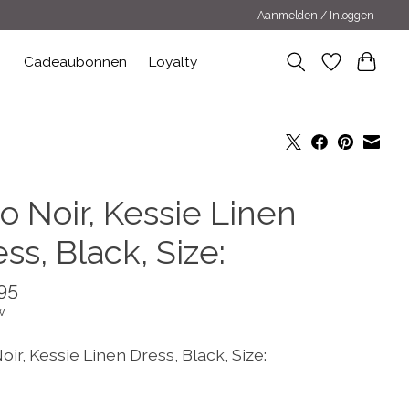
Aanmelden / Inloggen
n
Cadeaubonnen
Loyalty
o Noir, Kessie Linen
ss, Black, Size:
95
w
ir, Kessie Linen Dress, Black, Size: