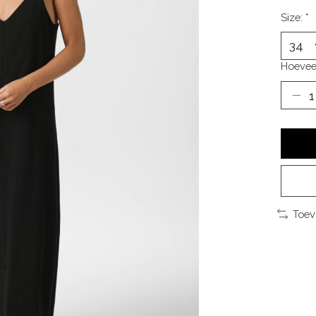
Size:
*
Hoevee
Toev