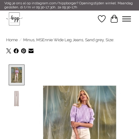
Volg je ons al op instagram.com/hippborger? Openingstijden winkel: Maandag
gesloten, di t/m vr 09:30-17:30h, za 09:30-17h
Verlanglijst
Winkelwa
Home
/
Minus, MSEnnie Wide Leg Jeans, Sand grey, Size:
Product image slideshow Items