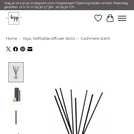
Volg je ons al op instagram.com/hippborger? Openingstijden winkel: Maandag
gesloten, di t/m vr 09:30-17:30h, za 09:30-17h
Verlanglijst
Winkelwa
Home
/
Yaya, Refillable diffuser sticks -- Cashmere scent
Product image slideshow Items