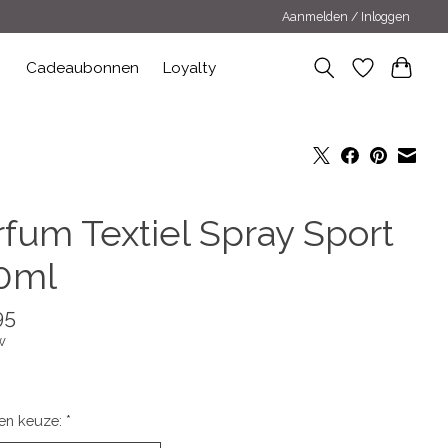
Aanmelden / Inloggen
n
Cadeaubonnen
Loyalty
rfum Textiel Spray Sport
0ml
95
w
en keuze:
*