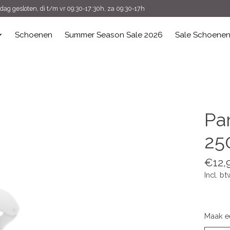
ag gesloten, di t/m vr 09:30-17:30h, za 09:30-17h
Schoenen
Summer Season Sale 2026
Sale Schoene
Pa
25
€12,
Incl. bt
Maak e