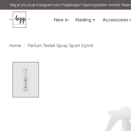
Volg je ons al op instagram.com/hippborger? Openingstijden winkel: Maand
New in
Kleding
Accessoires
Home
/
Parfum Textiel Spray Sport 250ml
Product image slideshow Items