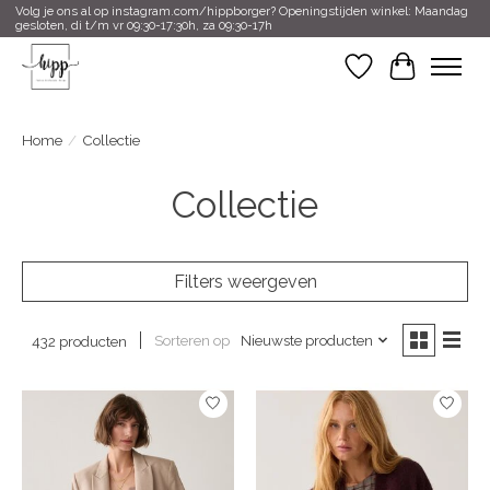
Volg je ons al op instagram.com/hippborger? Openingstijden winkel: Maandag
gesloten, di t/m vr 09:30-17:30h, za 09:30-17h
Verlanglijst
Winkelwa
Home
/
Collectie
Collectie
Filters weergeven
Sorteren op
Nieuwste producten
432 producten