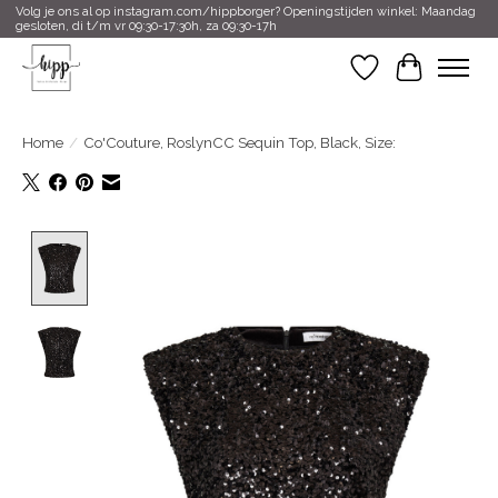
Volg je ons al op instagram.com/hippborger? Openingstijden winkel: Maandag
gesloten, di t/m vr 09:30-17:30h, za 09:30-17h
Verlanglijst
Winkelwa
Home
/
Co'Couture, RoslynCC Sequin Top, Black, Size:
Product image slideshow Items