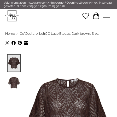
Volg je ons al op instagram.com/hippborger? Openingstijden winkel: Maandag
gesloten, di t/m vr 09:30-17:30h, za 09:30-17h
Verlanglijst
Winkelwa
Home
/
Co'Couture, LetiCC Lace Blouse, Dark brown, Size:
Product image slideshow Items