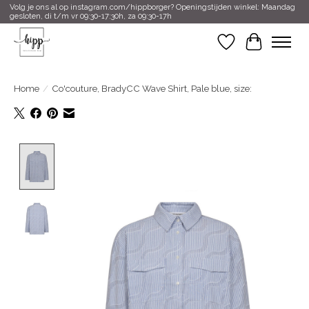
Volg je ons al op instagram.com/hippborger? Openingstijden winkel: Maandag
gesloten, di t/m vr 09:30-17:30h, za 09:30-17h
Verlanglijst
Winkelwa
Home
/
Co'couture, BradyCC Wave Shirt, Pale blue, size:
Product image slideshow Items