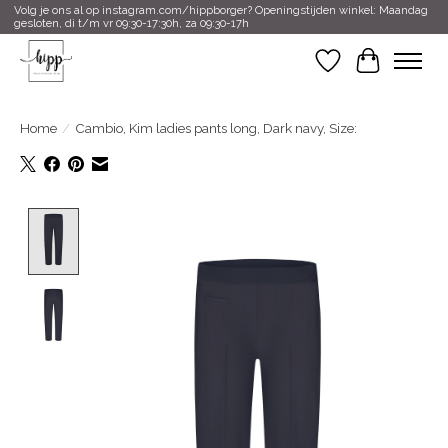
Volg je ons al op instagram.com/hippborger? Openingstijden winkel: Maandag
gesloten, di t/m vr 09:30-17:30h, za 09:30-17h
Verlanglijst
Winkelwa
Home
/
Cambio, Kim ladies pants long, Dark navy, Size:
Product image slideshow Items