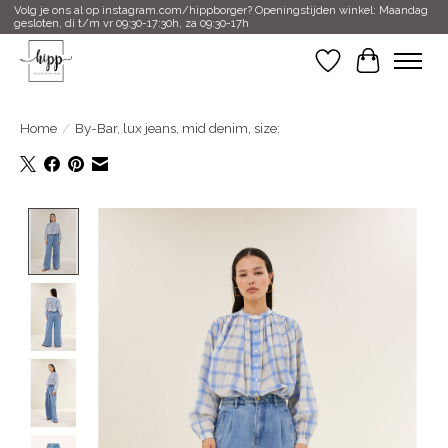
Volg je ons al op instagram.com/hippborger? Openingstijden winkel: Maandag
gesloten, di t/m vr 09:30-17:30h, za 09:30-17h
Verlanglijst
Winkelwa
Home
/
By-Bar, lux jeans, mid denim, size:
Product image slideshow Items