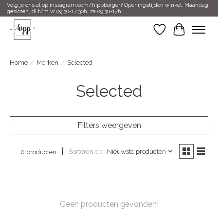
Volg je ons al op instagram.com/hippborger? Openingstijden winkel: Maandag
gesloten, di t/m vr 09:30-17:30h, za 09:30-17h
Verlanglijst
Winkelwa
Home
/
Merken
/
Selected
Selected
Filters weergeven
Sorteren op
Nieuwste producten
0 producten
Geen producten gevonden!