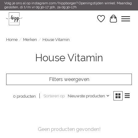
Volg je ons al op instagram.com/hippborger? Openingstijden winkel: Maandag
gesloten, di t/m vr 09:30-17:30h, za 09:30-17h
Verlanglijst
Winkelwa
Home
/
Merken
/
House Vitamin
House Vitamin
Filters weergeven
Sorteren op
Nieuwste producten
0 producten
Geen producten gevonden!