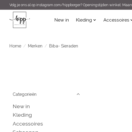
Volg je ons al op instagram.com/hippborger? Openingstijden winkel: Maand
New in
Kleding
Accessoires
Home
/
Merken
/
Biba- Sieraden
Categorieën
New in
Kleding
Accessoires