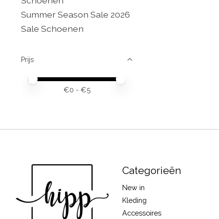
Schoenen
Summer Season Sale 2026
Sale Schoenen
Prijs
Minimale prijswaarde
Price maximum value
€
0
- €
5
Categorieën
New in
Kleding
Accessoires