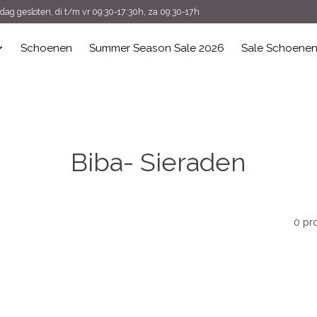
ag gesloten, di t/m vr 09:30-17:30h, za 09:30-17h
Schoenen
Summer Season Sale 2026
Sale Schoene
Biba- Sieraden
0 pr